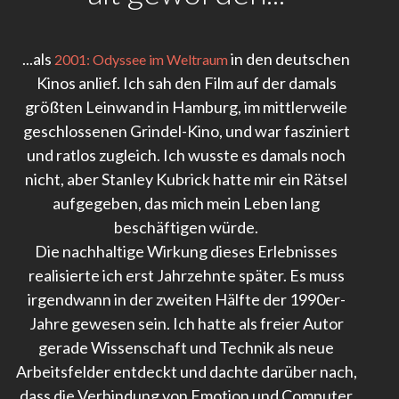
...als
in den deutschen
2001: Odyssee im Weltraum
Kinos anlief. Ich sah den Film auf der damals
größten Leinwand in Hamburg, im mittlerweile
geschlossenen Grindel-Kino, und war fasziniert
und ratlos zugleich. Ich wusste es damals noch
nicht, aber Stanley Kubrick hatte mir ein Rätsel
aufgegeben, das mich mein Leben lang
beschäftigen würde.
Die nachhaltige Wirkung dieses Erlebnisses
realisierte ich erst Jahrzehnte später. Es muss
irgendwann in der zweiten Hälfte der 1990er-
Jahre gewesen sein. Ich hatte als freier Autor
gerade Wissenschaft und Technik als neue
Arbeitsfelder entdeckt und dachte darüber nach,
dass die Verbindung von Emotion und Computer